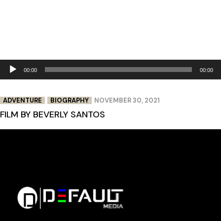
Audio
00:00
00:00
Player
ADVENTURE
BIOGRAPHY
NOVEMBER 30, 2021
FILM BY BEVERLY SANTOS